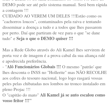
DEMO pode ser até pelo sistema manual. Será bem rápida
a contagem !!!
CUIDADO AO VEREM UM DELES !!!Estão como os
"cachorros loucos", contaminados pela raiva e tentando
disseminar a doença a tudo e a todos que lhes passarem
por perto. Daí que partiram de vez para o que "se dane
Seja o que o DEMO quiser !!!
tudo" e
Mas a Rede Globo através do Ali Kamel lhes servirem de
porta voz e de imagem é a prova cabal da sua aliança ralé
e apodrecida preferência.
Alô Funcionários Globais !!!
- "
O mesmo "patrão' que
lhes desconta o INSS no "Hollerite" mas NÃO RECOLHE
aos cofres do tesouro nacional, logo logo rasgará vossas
peles pelas chibatadas nos lombos no tronco instalado em
pleno Projac !!!
Ali Kamel já se auto escalou como
O "capitão do mato"
vosso feitor !!!"