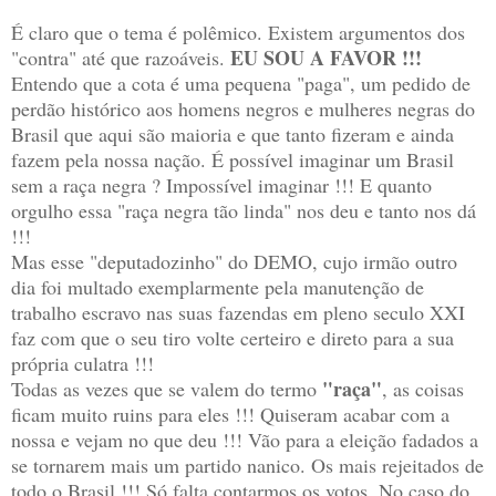
É claro que o tema é polêmico. Existem argumentos dos
EU SOU A FAVOR !!!
"contra" até que razoáveis.
Entendo que a cota é uma pequena "paga", um pedido de
perdão histórico aos homens negros e mulheres negras do
Brasil que aqui são maioria e que tanto fizeram e ainda
fazem pela nossa nação. É possível imaginar um Brasil
sem a raça negra ? Impossível imaginar !!! E quanto
orgulho essa "raça negra tão linda" nos deu e tanto nos dá
!!!
Mas esse "deputadozinho" do DEMO, cujo irmão outro
dia foi multado exemplarmente pela manutenção de
trabalho escravo nas suas fazendas em pleno seculo XXI
faz com que o seu tiro volte certeiro e direto para a sua
própria culatra !!!
"raça"
Todas as vezes que se valem do termo
, as coisas
ficam muito ruins para eles !!! Quiseram acabar com a
nossa e vejam no que deu !!! Vão para a eleição fadados a
se tornarem mais um partido nanico. Os mais rejeitados de
todo o Brasil !!! Só falta contarmos os votos. No caso do