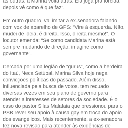
as outras, a Marina volta atrás. Ela joga pra torcida,
depois vê como é que faz".
Em outro quadro, vai imitar a ex-senadora falando
com voz de aparelho de GPS: "Vire à esquerda. Não,
mudei de ideia, é direita. Isso, direita mesmo!". O
locutor emenda: "Se como candidata Marina está
sempre mudando de direção, imagine como
governante".
Cercada por uma legião de “gurus”, como a herdeira
do Itaú, Neca Setúbal, Marina Silva hoje nega
convicções políticas do passado. Além disso,
influenciada pela busca de votos, tem recuado
diversas vezes em seu plano de governo para
atender a interesses de setores da sociedade. É o
caso do pastor Silas Malafaia que pressionou para o
PSB rever seu apoio à causa gay em troca do apoio
dos evangélicos. Mais recentemente, a ex-senadora
fez nova revisão para atender às exigências de