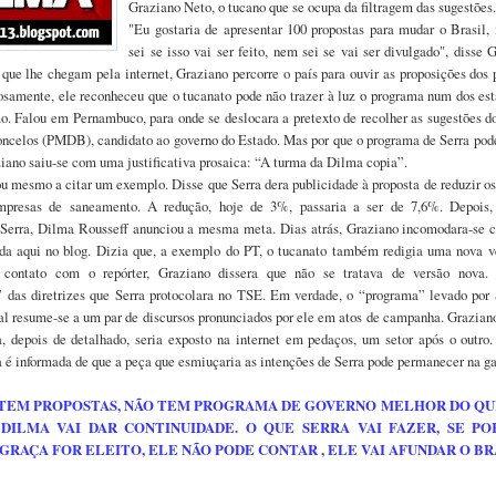
Graziano Neto, o tucano que se ocupa da filtragem das sugestões
"Eu gostaria de apresentar 100 propostas para mudar o Brasil,
sei se isso vai ser feito, nem sei se vai ser divulgado", disse 
 que lhe chegam pela internet, Graziano percorre o país para ouvir as proposições dos 
iosamente, ele reconheceu que o tucanato pode não trazer à luz o programa num dos est
ão. Falou em Pernambuco, para onde se deslocara a pretexto de recolher as sugestões d
oncelos (PMDB), candidato ao governo do Estado. Mas por que o programa de Serra pode
iano saiu-se com uma justificativa prosaica: “A turma da Dilma copia”.
 mesmo a citar um exemplo. Disse que Serra dera publicidade à proposta de reduzir os 
mpresas de saneamento. A redução, hoje de 3%, passaria a ser de 7,6%. Depois,
 Serra, Dilma Rousseff anunciou a mesma meta. Dias atrás, Graziano incomodara-se
ada aqui no blog. Dizia que, a exemplo do PT, o tucanato também redigia uma nova v
contato com o repórter, Graziano dissera que não se tratava de versão nova
 das diretrizes que Serra protocolara no TSE. Em verdade, o “programa” levado por 
ral resume-se a um par de discursos pronunciados por ele em atos de campanha. Grazian
, depois de detalhado, seria exposto na internet em pedaços, um setor após o outro.
a é informada de que a peça que esmiuçaria as intenções de Serra pode permanecer na g
 TEM PROPOSTAS, NÃO TEM PROGRAMA DE GOVERNO MELHOR DO QU
 DILMA VAI DAR CONTINUIDADE. O QUE SERRA VAI FAZER, SE P
GRAÇA FOR ELEITO, ELE NÃO PODE CONTAR , ELE VAI AFUNDAR O BR