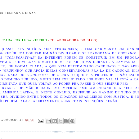
POR
JUSSARA SEIXAS
LICADA POR LEDA RIBEIRO
(COLABORADORA DO BLOG)
"
(CASO ESTA NOTÍCIA SEJA VERDADEIRA) . TEM CABIMENTO UM CANDI
DA REPÚBLICA COGITAR EM NÃO DIVULGAR O SEU PROGRAMA DE GOVERNO?..
ÕES
"COLABORATIVAS"
DA INTERNET FOREM SE CONSTITUIR EM UM PROGR
VEM SER DIVULGAS E MUITO BEM ESCLARECIDAS DURANTE A CAMPANHA. 
BER, DE FORMA CLARA, A QUE VEM DETERMINADO CANDIDATO E NÃO APE
 "GRUPINHO" QUE APÓIA IDEIAS CONSERVADORAS PRA LÁ DE CADUCAS. DI
PIAR NADA DO
"PROGRAMA"
DE SERRA. O QUE ELA PRETENDE E NÃO ESCO
DO DOMÍNIO PÚBLICO, MUITO BEM EXPLICITADO POR ONDE VAI. AÍ ESTÁ A R
DIREITAÇA QUE QUER VOLTAR AO PODER PRA FAZER O QUE SEMPRE FEZ:
 BRASIL, DE MÃO BEIJADA, AO IMPERIALISMO AMERICANO E A SEUS AL
A AMÉRICA LATINA, E, NESTE CONLUIO, USUFRUIR AO MÁXIMO DE TUDO QU
, SER DIVIDIDO ENTRE TODOS OS CIDADÃOS BRASILEIROS COM JUSTIÇA.
É P
ÃO PODEM FALAR, ABERTAMENTE, SUAS REAIS INTENÇÕES. SENÃO...
R
ANÔNIMO
ÀS
08:39