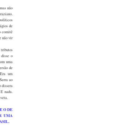
.
 mas não
Graziano.
políticos
ágios de
o comitê
 não vir
tributos
 disse o
 com uma
ersão de
. Era um
Serra ao
o dissera
 E nada.
aveta.
E O DE
OR UMA
ASIL.