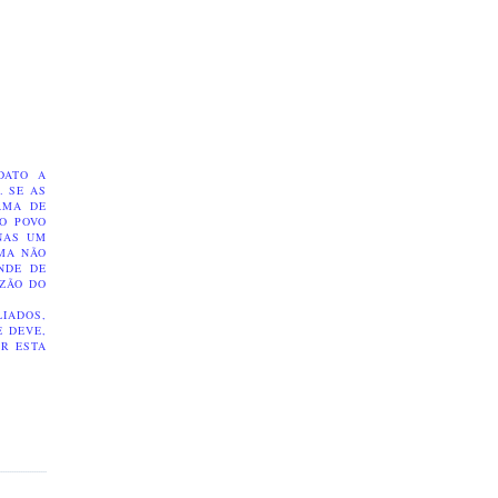
DATO A
. SE AS
AMA DE
O POVO
NAS UM
LMA NÃO
NDE DE
AZÃO DO
IADOS,
E DEVE,
OR ESTA