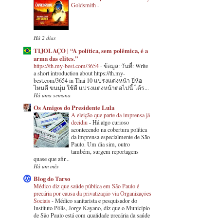
Goldsmith
-
Há 2 dias
TIJOLAÇO | “A política, sem polêmica, é a
arma das elites.”
https://th.my-best.com/3654
-
ข้อมูล: วันที่: Write
a short introduction about https://th.my-
best.com/3654 in Thai 10 แปรงแต่งหน้า ยี่ห้อ
ไหนดี ขนนุ่ม ใช้ดี แปรงแต่งหน้าต่อไปนี้ ได้ร...
Há uma semana
Os Amigos do Presidente Lula
A eleição que parte da imprensa já
decidiu
-
Há algo curioso
acontecendo na cobertura política
da imprensa especialmente de São
Paulo. Um dia sim, outro
também, surgem reportagens
quase que afir...
Há um mês
Blog do Tarso
Médico diz que saúde pública em São Paulo é
precária por causa da privatização via Organizações
Sociais
-
Médico sanitarista e pesquisador do
Instituto Pólis, Jorge Kayano, diz que o Município
de São Paulo está com qualidade precária da saúde