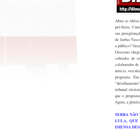
Afora as idéias
pró-Serra. Cur
sua peregrinaç
de Jarbas Vasc
a público? Graz
Graziano chegou
cobrados de e
colaborador de
notícia veicul
programa. Em 
“detalhamento”
tribunal eleito
que o programa
Agora, a platéi
SERRA NÃO
LULA, QUE
IMENSA DES