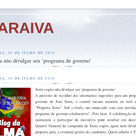
ARAIVA
RA, 30 DE JULHO DE 2010
ta não divulgar seu ‘programa de governo’
RA, 30 DE JULHO DE 2010
Serra cogita não divulgar seu ‘programa de governo’
A pretexto de recolher dos internautas sugestões para um pro
governo de José Serra, o comitê tucano mantém na web a
“Proposta Serra”. Sob o título, um enunciado com cara novid
programa de governo colaborativo”. Pois bem. A colaboração do
animaram a participar da iniciativa pode resultar em dec
Quartel General da campanha de Serra cogita agora nem divu
proposta para a eventual gestão do candidato. Quem admite é F