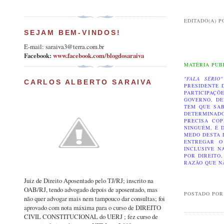
EDITADO(A) 
SEJAM BEM-VINDOS!
E-mail: saraiva3@terra.com.br
Facebook:
www.facebook.com/blogdosaraiva
MATÉRIA PUB
"FALA SÉRIO
CARLOS ALBERTO SARAIVA
PRESIDENTE 
PARTICIPAÇ
GOVERNO, DE
TEM QUE SA
DETERMINADO
PRECISA CO
NINGUÉM, É 
MEDO DESTA 
ENTREGAR O
INCLUSIVE N
POR DIREITO
RAZÃO QUE N
Juiz de Direito Aposentado pelo TJ/RJ; inscrito na
OAB/RJ, tendo advogado depois de aposentado, mas
POSTADO PO
não quer advogar mais nem tampouco dar consultas; foi
aprovado com nota máxima para o curso de DIREITO
CIVIL CONSTITUCIONAL do UERJ ; fez curso de