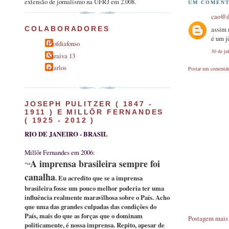
extensão de jornalismo na UFRJ em 2.008.
UM COMENT
cao@d
COLABORADORES
assim 
é um j
Profdiafonso
30 de ju
Saraiva 13
zcarlos
Postar um comentár
JOSEPH PULITZER ( 1847 -
1911 ) E MILLÔR FERNANDES
( 1925 - 2012 )
RIO DE JANEIRO - BRASIL
Millôr Fernandes em 2006:
A imprensa brasileira sempre foi
"
“
canalha
. Eu acredito que se a imprensa
brasileira fosse um pouco melhor poderia ter uma
influência realmente maravilhosa sobre o País. Acho
que uma das grandes culpadas das condições do
País, mais do que as forças que o dominam
Postagem mais 
politicamente, é nossa imprensa. Repito, apesar de