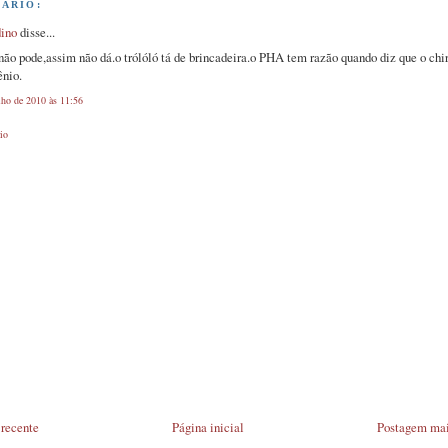
ÁRIO:
ino
disse...
não pode,assim não dá.o trólóló tá de brincadeira.o PHA tem razão quando diz que o chi
ênio.
lho de 2010 às 11:56
io
recente
Página inicial
Postagem mai