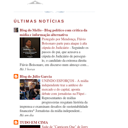
ÚLTIMAS NOTÍCIAS
Blog do Mello - Blog político com crítica da
mídia e informação alternativa
Protegido por Mendonça, Flávio
Bolsonaro parte para ataque à alta
cúpula do Judiciário
-
Seguindo os
passos do pai, que acusava a
cúpula do Judiciário de persegui-
lo, o candidato da extrema direita
Flávio Bolsonaro, em discurso num almoço com...
Há 3 horas
Blog do Júlio Garcia
UNINDO ESFORÇOS - A mídia
independente traz a antítese do
mercado e do capital, aponta
debate com jornalistas na Flipei
-
Representantes de mídias
progressistas resgatam história da
imprensa e examinam desafios de sustentabilidade
financeira* Jornalistas da mídia independent...
Há um dia
TUDO EM CIMA
Suíte de "Capricorn One" de Jerry