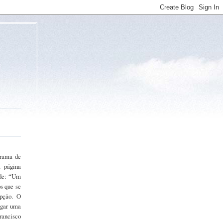
grama de
 página
ade: “Um
s que se
epção. O
lgar uma
rancisco