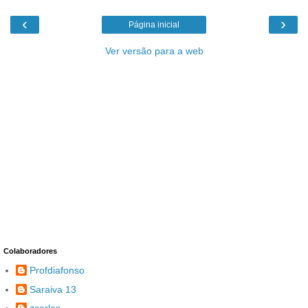
‹
›
Página inicial
Ver versão para a web
Colaboradores
Profdiafonso
Saraiva 13
zcarlos